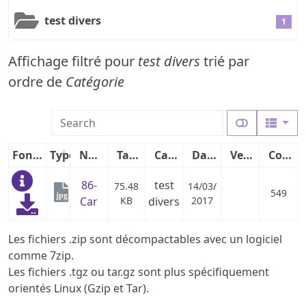
test divers
1
Affichage filtré pour
test divers
trié par
ordre de
Catégorie
Fonctions
Type
Nom
Taille
Catégorie
Date
Version
Compteur
86-
test
75.48
14/03/
549
jpg
Car
KB
divers
2017
Les fichiers .zip sont décompactables avec un logiciel
comme 7zip.
Les fichiers .tgz ou tar.gz sont plus spécifiquement
orientés Linux (Gzip et Tar).