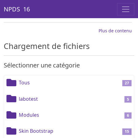
NPDS 16
Plus de contenu
Chargement de fichiers
Sélectionner une catégorie
Tous
27
labotest
5
Modules
6
Skin Bootstrap
15