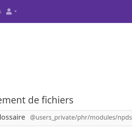
s
ment de fichiers
lossaire
@users_private/phr/modules/npds_