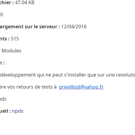
ichier :
47.04 KB
.0
argement sur le serveur :
12/04/2016
ts :
515
:
Modules
n :
développement qui ne peut s'installer que sur une revoluti
ire vos retours de tests à
previlliod@yahoo.fr
pds
eil :
npds