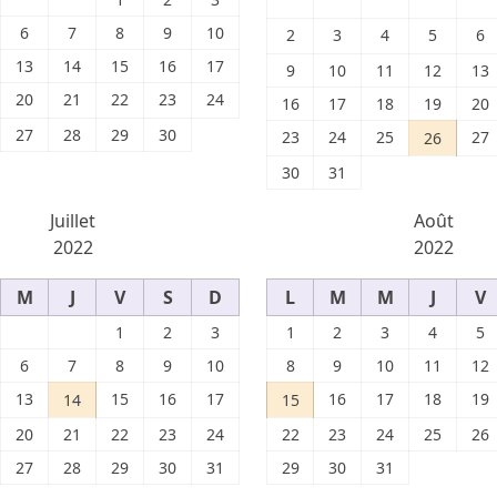
6
7
8
9
10
2
3
4
5
6
13
14
15
16
17
9
10
11
12
13
20
21
22
23
24
16
17
18
19
20
27
28
29
30
23
24
25
27
26
30
31
Juillet
Août
2022
2022
M
J
V
S
D
L
M
M
J
V
1
2
3
1
2
3
4
5
6
7
8
9
10
8
9
10
11
12
13
15
16
17
16
17
18
19
14
15
20
21
22
23
24
22
23
24
25
26
27
28
29
30
31
29
30
31