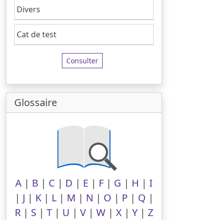
Divers
Cat de test
Consulter
Glossaire
A
|
B
|
C
|
D
|
E
|
F
|
G
|
H
|
I
|
J
|
K
|
L
|
M
|
N
|
O
|
P
|
Q
|
R
|
S
|
T
|
U
|
V
|
W
|
X
|
Y
|
Z