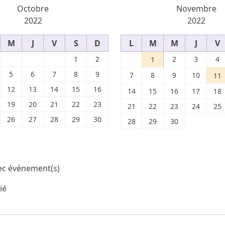
Octobre
Novembre
2022
2022
M
J
V
S
D
L
M
M
J
V
1
2
2
3
4
1
5
6
7
8
9
7
8
9
10
11
12
13
14
15
16
14
15
16
17
18
19
20
21
22
23
21
22
23
24
25
26
27
28
29
30
28
29
30
ec événement(s)
ié