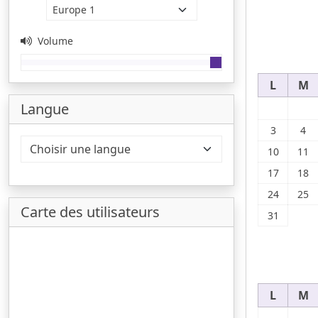
Volume
L
M
Langue
3
4
10
11
17
18
24
25
Carte des utilisateurs
31
L
M