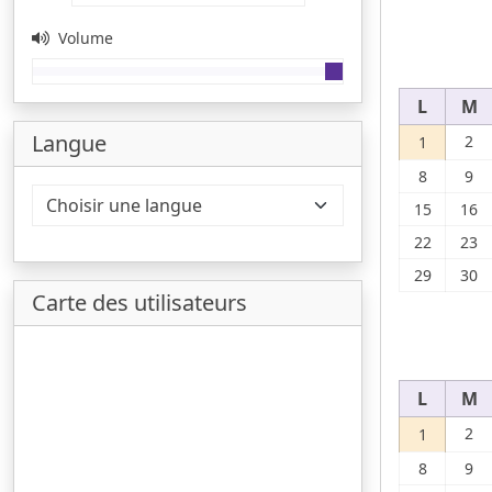
Volume
L
M
Langue
2
1
8
9
15
16
22
23
29
30
Carte des utilisateurs
L
M
2
1
8
9