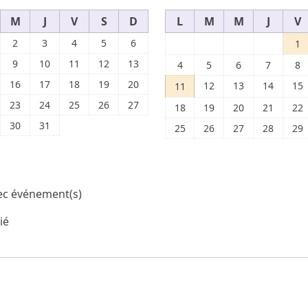
M
J
V
S
D
L
M
M
J
V
2
3
4
5
6
1
9
10
11
12
13
4
5
6
7
8
16
17
18
19
20
12
13
14
15
11
23
24
25
26
27
18
19
20
21
22
30
31
25
26
27
28
29
ec événement(s)
ié