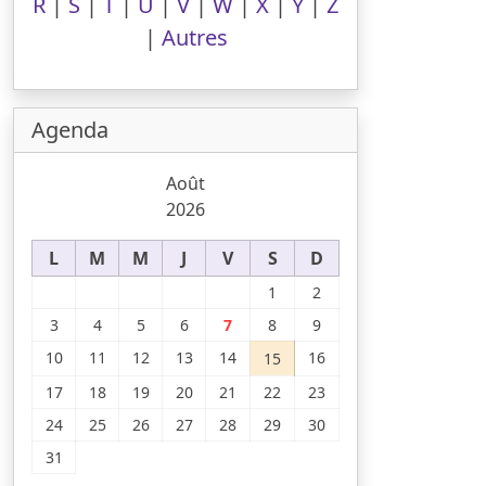
R
|
S
|
T
|
U
|
V
|
W
|
X
|
Y
|
Z
|
Autres
Agenda
Août
2026
L
M
M
J
V
S
D
1
2
3
4
5
6
7
8
9
10
11
12
13
14
16
15
17
18
19
20
21
22
23
24
25
26
27
28
29
30
31