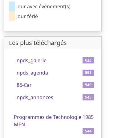
Jour avec événement(s)
Jour férié
Les plus téléchargés
1
npds_galerie
623
2
npds_agenda
591
3
86-Car
549
4
npds_annonces
545
5
Programmes de Technologie 1985
MEN ...
544