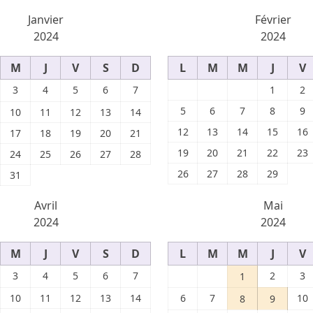
Janvier
Février
2024
2024
M
J
V
S
D
L
M
M
J
V
3
4
5
6
7
1
2
5
6
7
8
9
10
11
12
13
14
12
13
14
15
16
17
18
19
20
21
19
20
21
22
23
24
25
26
27
28
26
27
28
29
31
Avril
Mai
2024
2024
M
J
V
S
D
L
M
M
J
V
3
4
5
6
7
2
3
1
10
11
12
13
14
6
7
10
8
9