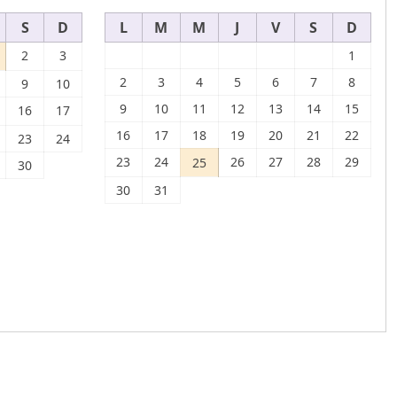
S
D
L
M
M
J
V
S
D
2
3
1
2
3
4
5
6
7
8
9
10
9
10
11
12
13
14
15
16
17
16
17
18
19
20
21
22
23
24
23
24
26
27
28
29
25
30
30
31