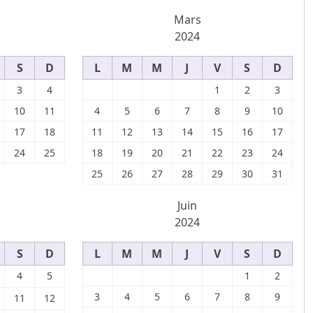
Mars
2024
S
D
L
M
M
J
V
S
D
3
4
1
2
3
10
11
4
5
6
7
8
9
10
17
18
11
12
13
14
15
16
17
24
25
18
19
20
21
22
23
24
25
26
27
28
29
30
31
Juin
2024
S
D
L
M
M
J
V
S
D
4
5
1
2
3
4
5
6
7
8
9
11
12