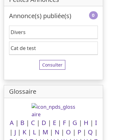
Annonce(s) publiée(s)
0
Divers
Cat de test
Consulter
Glossaire
A
|
B
|
C
|
D
|
E
|
F
|
G
|
H
|
I
|
J
|
K
|
L
|
M
|
N
|
O
|
P
|
Q
|