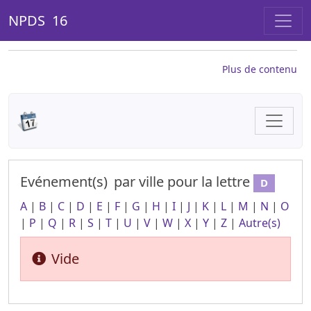
NPDS 16
Plus de contenu
Evénement(s)
par ville
pour la lettre
D
A
|
B
|
C
|
D
|
E
|
F
|
G
|
H
|
I
|
J
|
K
|
L
|
M
|
N
|
O
|
P
|
Q
|
R
|
S
|
T
|
U
|
V
|
W
|
X
|
Y
|
Z
|
Autre(s)
Vide