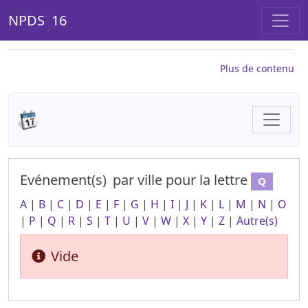
NPDS 16
Plus de contenu
Evénement(s)
par ville
pour la lettre
Q
A
|
B
|
C
|
D
|
E
|
F
|
G
|
H
|
I
|
J
|
K
|
L
|
M
|
N
|
O
|
P
|
Q
|
R
|
S
|
T
|
U
|
V
|
W
|
X
|
Y
|
Z
|
Autre(s)
Vide