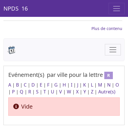
NPDS 16
Plus de contenu
Evénement(s)
par ville
pour la lettre
R
A
|
B
|
C
|
D
|
E
|
F
|
G
|
H
|
I
|
J
|
K
|
L
|
M
|
N
|
O
|
P
|
Q
|
R
|
S
|
T
|
U
|
V
|
W
|
X
|
Y
|
Z
|
Autre(s)
Vide