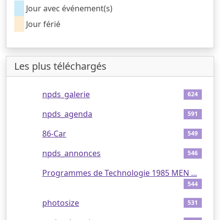
Jour avec événement(s)
Jour férié
Les plus téléchargés
1
npds_galerie
624
2
npds_agenda
591
3
86-Car
549
4
npds_annonces
546
5
Programmes de Technologie 1985 MEN ...
544
6
photosize
531