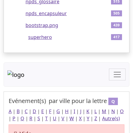
7
npds_glossaire
515
8
npds_encapsuleur
505
9
bootstrap.png
439
10
superhero
417
Evénement(s)
par ville
pour la lettre
Q
A
|
B
|
C
|
D
|
E
|
F
|
G
|
H
|
I
|
J
|
K
|
L
|
M
|
N
|
O
|
P
|
Q
|
R
|
S
|
T
|
U
|
V
|
W
|
X
|
Y
|
Z
|
Autre(s)