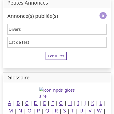
Petites Annonces
Annonce(s) publiée(s)
0
Divers
Cat de test
Consulter
Glossaire
A
|
B
|
C
|
D
|
E
|
F
|
G
|
H
|
I
|
J
|
K
|
L
|
M
|
N
|
O
|
P
|
Q
|
R
|
S
|
T
|
U
|
V
|
W
|