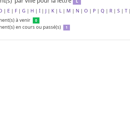
nt(s)
par ville
pour la lettre
L
D
|
E
|
F
|
G
|
H
|
I
|
J
|
K
|
L
|
M
|
N
|
O
|
P
|
Q
|
R
|
S
|
T
ent(s) à venir
0
ent(s) en cours ou passé(s)
1