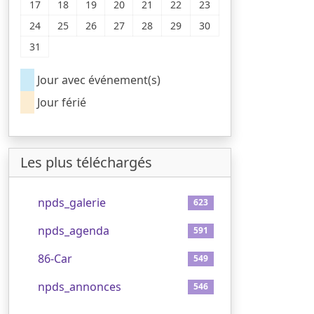
17
18
19
20
21
22
23
24
25
26
27
28
29
30
31
Jour avec événement(s)
Jour férié
Les plus téléchargés
1
npds_galerie
623
2
npds_agenda
591
3
86-Car
549
4
npds_annonces
546