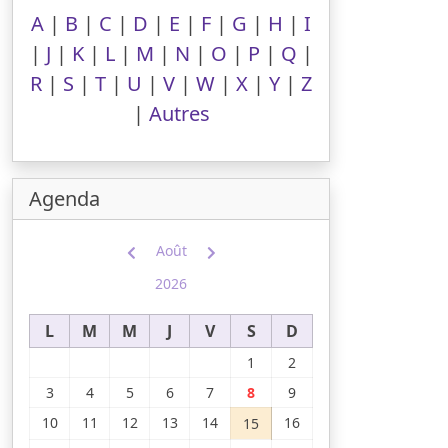
A
|
B
|
C
|
D
|
E
|
F
|
G
|
H
|
I
|
J
|
K
|
L
|
M
|
N
|
O
|
P
|
Q
|
R
|
S
|
T
|
U
|
V
|
W
|
X
|
Y
|
Z
|
Autres
Agenda
Août
2026
L
M
M
J
V
S
D
1
2
3
4
5
6
7
8
9
10
11
12
13
14
16
15