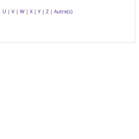
|
U
|
V
|
W
|
X
|
Y
|
Z
|
Autre(s)