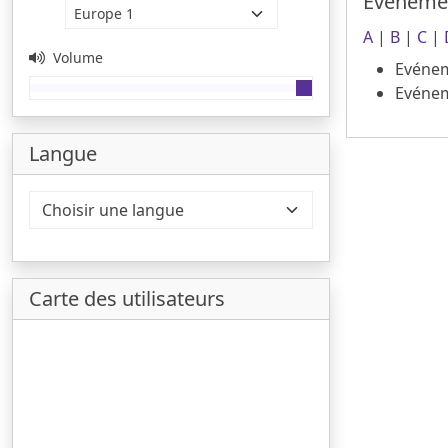
Evéneme
A
|
B
|
C
|
Volume
Evénem
Evénem
Langue
Carte des utilisateurs