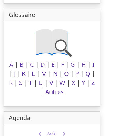
Glossaire
A
|
B
|
C
|
D
|
E
|
F
|
G
|
H
|
I
|
J
|
K
|
L
|
M
|
N
|
O
|
P
|
Q
|
R
|
S
|
T
|
U
|
V
|
W
|
X
|
Y
|
Z
|
Autres
Agenda
Août