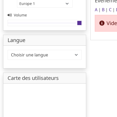
Evéneme
A
|
B
|
C
|
Volume
Vide
Langue
Carte des utilisateurs