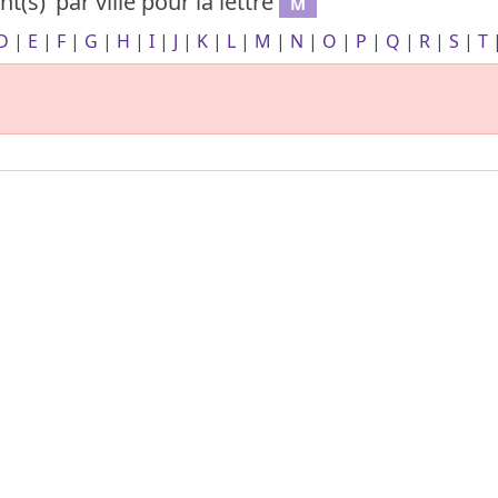
nt(s)
par ville
pour la lettre
M
D
|
E
|
F
|
G
|
H
|
I
|
J
|
K
|
L
|
M
|
N
|
O
|
P
|
Q
|
R
|
S
|
T