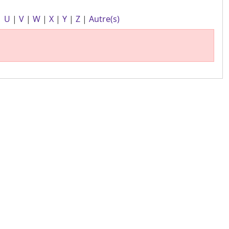
|
U
|
V
|
W
|
X
|
Y
|
Z
|
Autre(s)