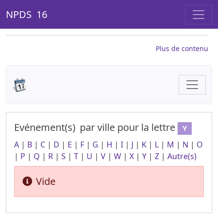
NPDS 16
Plus de contenu
Evénement(s)
par ville
pour la lettre
Y
A
|
B
|
C
|
D
|
E
|
F
|
G
|
H
|
I
|
J
|
K
|
L
|
M
|
N
|
O
|
P
|
Q
|
R
|
S
|
T
|
U
|
V
|
W
|
X
|
Y
|
Z
|
Autre(s)
Vide