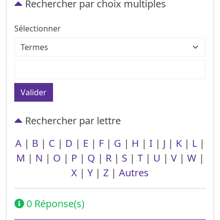
Rechercher par choix multiples
Sélectionner
Valider
Rechercher par lettre
A
|
B
|
C
|
D
|
E
|
F
|
G
|
H
|
I
|
J
|
K
|
L
|
M
|
N
|
O
|
P
|
Q
|
R
|
S
|
T
|
U
|
V
|
W
|
X
|
Y
|
Z
|
Autres
0 Réponse(s)