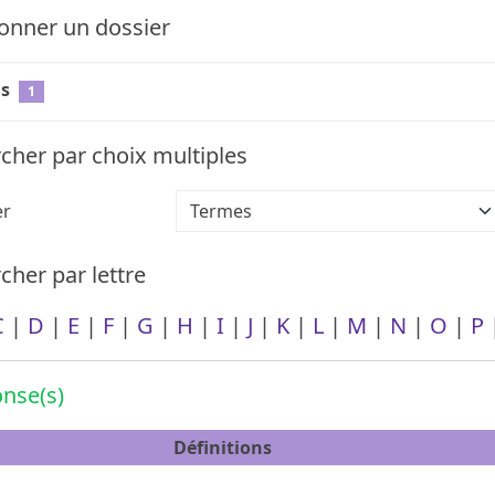
onner un dossier
s
1
cher par choix multiples
er
her par lettre
C
|
D
|
E
|
F
|
G
|
H
|
I
|
J
|
K
|
L
|
M
|
N
|
O
|
P
nse(s)
Définitions