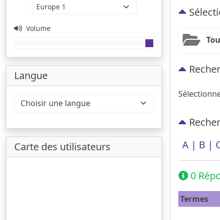
Sélecti
Volume
Tou
Recher
Langue
Sélectionn
Recherc
A
|
B
|
Carte des utilisateurs
0 Répo
Termes