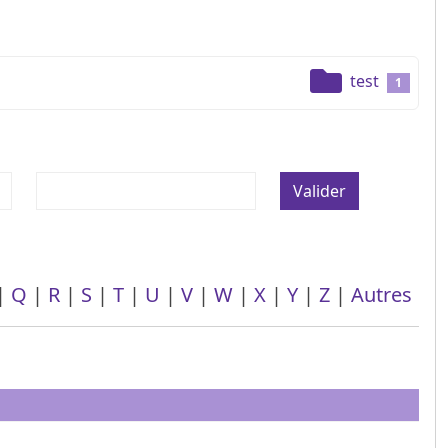
test
1
Valider
|
Q
|
R
|
S
|
T
|
U
|
V
|
W
|
X
|
Y
|
Z
|
Autres