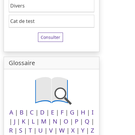
Divers
Cat de test
Consulter
Glossaire
A
|
B
|
C
|
D
|
E
|
F
|
G
|
H
|
I
|
J
|
K
|
L
|
M
|
N
|
O
|
P
|
Q
|
R
|
S
|
T
|
U
|
V
|
W
|
X
|
Y
|
Z