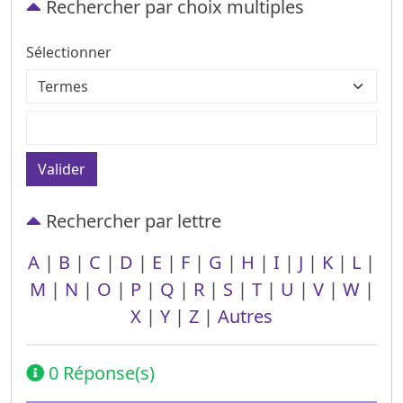
Rechercher par choix multiples
Sélectionner
Valider
Rechercher par lettre
A
|
B
|
C
|
D
|
E
|
F
|
G
|
H
|
I
|
J
|
K
|
L
|
M
|
N
|
O
|
P
|
Q
|
R
|
S
|
T
|
U
|
V
|
W
|
X
|
Y
|
Z
|
Autres
0 Réponse(s)