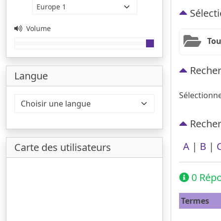
Sélecti
Volume
Tou
Recher
Langue
Sélectionn
Recherc
A
|
B
|
Carte des utilisateurs
0 Répo
Termes