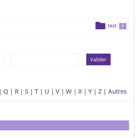
test
1
Valider
|
Q
|
R
|
S
|
T
|
U
|
V
|
W
|
X
|
Y
|
Z
|
Autres