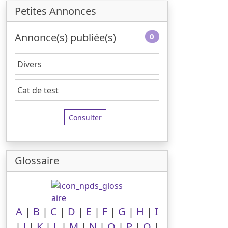
Petites Annonces
Annonce(s) publiée(s)
0
Divers
Cat de test
Consulter
Glossaire
A
|
B
|
C
|
D
|
E
|
F
|
G
|
H
|
I
|
J
|
K
|
L
|
M
|
N
|
O
|
P
|
Q
|