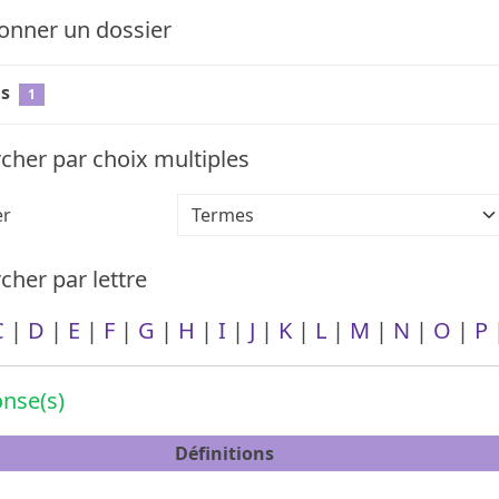
onner un dossier
s
1
cher par choix multiples
er
her par lettre
C
|
D
|
E
|
F
|
G
|
H
|
I
|
J
|
K
|
L
|
M
|
N
|
O
|
P
nse(s)
Définitions