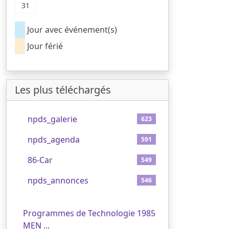
31
Jour avec événement(s)
Jour férié
Les plus téléchargés
1
npds_galerie
623
2
npds_agenda
591
3
86-Car
549
4
npds_annonces
546
5
Programmes de Technologie 1985
MEN ...