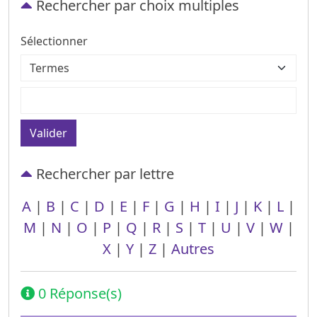
Rechercher par choix multiples
Sélectionner
Valider
Rechercher par lettre
A
|
B
|
C
|
D
|
E
|
F
|
G
|
H
|
I
|
J
|
K
|
L
|
M
|
N
|
O
|
P
|
Q
|
R
|
S
|
T
|
U
|
V
|
W
|
X
|
Y
|
Z
|
Autres
0 Réponse(s)