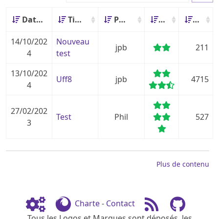
Date
Titre
Posté par
Score
Hits
14/10/202
Nouveau
jpb
211
4
test
13/10/202
Uff8
jpb
4715
4
27/02/202
Test
Phil
527
3
Plus de contenu
Charte
-
Contact
Tous les Logos et Marques sont déposés, les