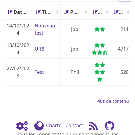
Date
Titre
Posté par
Score
Hits
14/10/202
Nouveau
jpb
211
4
test
13/10/202
Uff8
jpb
4717
4
27/02/202
Test
Phil
528
3
Plus de contenu
Charte
-
Contact
Tous les Logos et Marques sont déposés, les