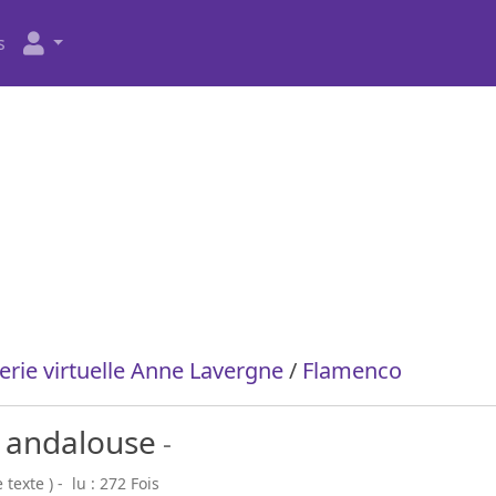
s
erie virtuelle Anne Lavergne
/
Flamenco
t andalouse
-
texte ) - lu : 272 Fois