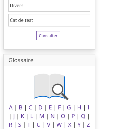
Divers
Cat de test
Consulter
Glossaire
A
|
B
|
C
|
D
|
E
|
F
|
G
|
H
|
I
|
J
|
K
|
L
|
M
|
N
|
O
|
P
|
Q
|
R
|
S
|
T
|
U
|
V
|
W
|
X
|
Y
|
Z