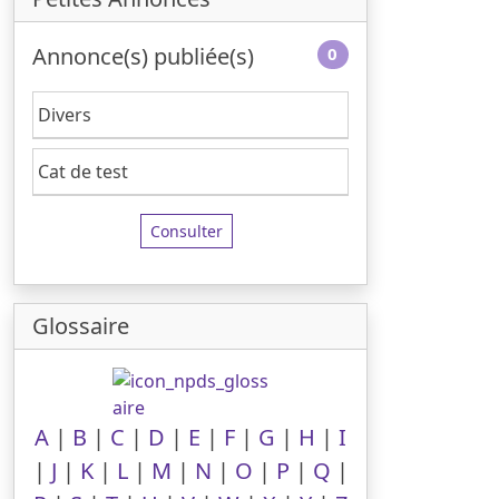
Annonce(s) publiée(s)
0
Divers
Cat de test
Consulter
Glossaire
A
|
B
|
C
|
D
|
E
|
F
|
G
|
H
|
I
|
J
|
K
|
L
|
M
|
N
|
O
|
P
|
Q
|