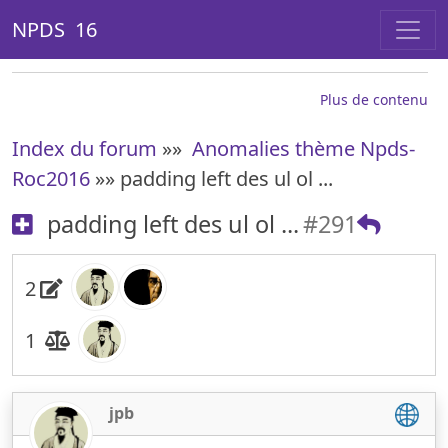
NPDS 16
Plus de contenu
Index du forum
»»
Anomalies thème Npds-
Roc2016
»» padding left des ul ol ...
padding left des ul ol ...
#291
2
1
jpb