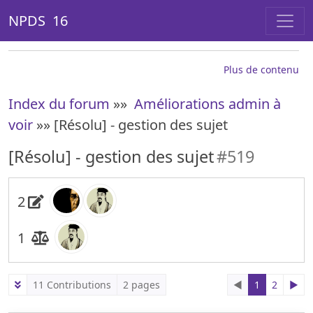
NPDS 16
Plus de contenu
Index du forum
»»
Améliorations admin à
voir
»» [Résolu] - gestion des sujet
[Résolu] - gestion des sujet
#519
2
1
11 Contributions
2 pages
◄
1
2
►