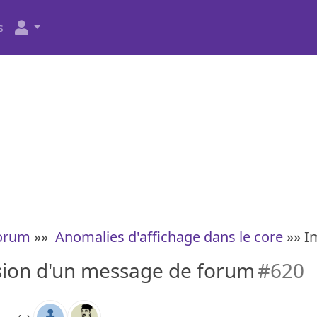
s
forum
»»
Anomalies d'affichage dans le core
»» I
ion d'un message de forum
#620