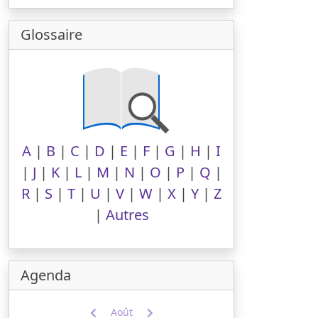
Glossaire
A
|
B
|
C
|
D
|
E
|
F
|
G
|
H
|
I
|
J
|
K
|
L
|
M
|
N
|
O
|
P
|
Q
|
R
|
S
|
T
|
U
|
V
|
W
|
X
|
Y
|
Z
|
Autres
Agenda
Août