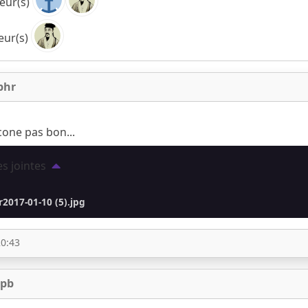
eur(s)
ur(s)
phr
cone pas bon...
es jointes
2017-01-10 (5).jpg
20:43
jpb